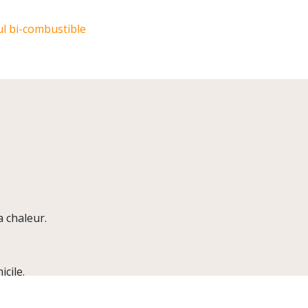
l bi-combustible
a chaleur.
cile.