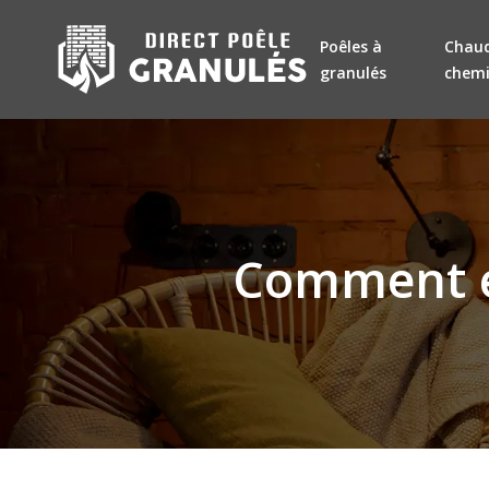
Poêles à
Chaud
granulés
chem
Comment en