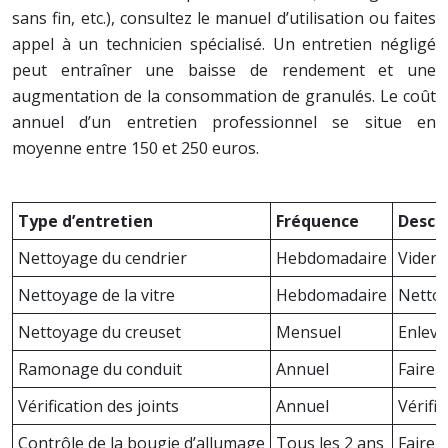
sans fin, etc.), consultez le manuel d’utilisation ou faites
appel à un technicien spécialisé. Un entretien négligé
peut entraîner une baisse de rendement et une
augmentation de la consommation de granulés. Le coût
annuel d’un entretien professionnel se situe en
moyenne entre 150 et 250 euros.
Type d’entretien
Fréquence
Descr
Nettoyage du cendrier
Hebdomadaire
Vider 
Nettoyage de la vitre
Hebdomadaire
Nettoy
Nettoyage du creuset
Mensuel
Enleve
Ramonage du conduit
Annuel
Faire 
Vérification des joints
Annuel
Vérifie
Contrôle de la bougie d’allumage
Tous les 2 ans
Faire v