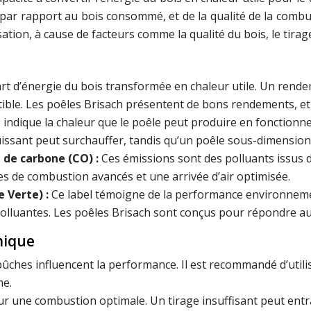
te par rapport au bois consommé, et de la qualité de la com
sation, à cause de facteurs comme la qualité du bois, le tirag
rt d’énergie du bois transformée en chaleur utile. Un rendem
tible. Les poêles Brisach présentent de bons rendements, e
 indique la chaleur que le poêle peut produire en fonctionne
puissant peut surchauffer, tandis qu’un poêle sous-dimensio
 de carbone (CO) :
Ces émissions sont des polluants issus
s de combustion avancés et une arrivée d’air optimisée.
 Verte) :
Ce label témoigne de la performance environnemen
lluantes. Les poêles Brisach sont conçus pour répondre au
mique
s bûches influencent la performance. Il est recommandé d’util
me.
our une combustion optimale. Un tirage insuffisant peut ent