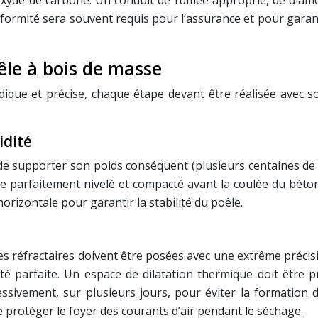
xyde de carbone. Un conduit de fumée approprié, de diamètr
nformité sera souvent requis pour l’assurance et pour garanti
êle à bois de masse
ue et précise, chaque étape devant être réalisée avec soin
idité
 de supporter son poids conséquent (plusieurs centaines de 
arfaitement nivelé et compacté avant la coulée du béton. L’
horizontale pour garantir la stabilité du poêle.
s réfractaires doivent être posées avec une extrême précision
ité parfaite. Un espace de dilatation thermique doit être 
essivement, sur plusieurs jours, pour éviter la formation
 de protéger le foyer des courants d’air pendant le séchage.