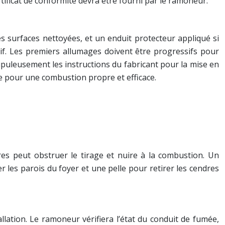
tificat de conformité devra être fourni par le ramoneur.
 les surfaces nettoyées, et un enduit protecteur appliqué si
tif. Les premiers allumages doivent être progressifs pour
upuleusement les instructions du fabricant pour la mise en
lle pour une combustion propre et efficace.
res peut obstruer le tirage et nuire à la combustion. Un
 les parois du foyer et une pelle pour retirer les cendres
llation. Le ramoneur vérifiera l’état du conduit de fumée,