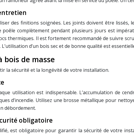
r un ramoneur agréé avant la mise en service du poêle. Un cer
entretien
iser des finitions soignées. Les joints doivent être lissés,
r le poêle complètement pendant plusieurs jours est impéra
chocs thermiques. Il est fortement recommandé de suivre scr
 L’utilisation d’un bois sec et de bonne qualité est essentie
à bois de masse
 la sécurité et la longévité de votre installation.
ce
que utilisation est indispensable. L’accumulation de cend
es d’incendie. Utilisez une brosse métallique pour nettoyer
son débordement.
urité obligatoire
é, est obligatoire pour garantir la sécurité de votre insta