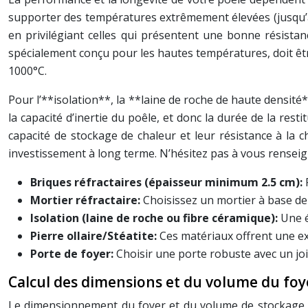
supporter des températures extrêmement élevées (jusqu’à 
en privilégiant celles qui présentent une bonne résistan
spécialement conçu pour les hautes températures, doit être
1000°C.
Pour l’**isolation**, la **laine de roche de haute densit
la capacité d’inertie du poêle, et donc la durée de la rest
capacité de stockage de chaleur et leur résistance à la 
investissement à long terme. N’hésitez pas à vous renseign
Briques réfractaires (épaisseur minimum 2.5 cm):
Mortier réfractaire:
Choisissez un mortier à base de
Isolation (laine de roche ou fibre céramique):
Une 
Pierre ollaire/Stéatite:
Ces matériaux offrent une ex
Porte de foyer:
Choisir une porte robuste avec un jo
Calcul des dimensions et du volume du foy
Le dimensionnement du foyer et du volume de stockage th