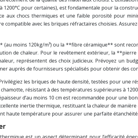
1200°C pour certaines), est fondamentale pour la constructi
ce aux chocs thermiques et une faible porosité pour minim
 compatible avec les briques réfractaires choisies. Assurez-
é** (au moins 120kg/m³) ou la **fibre céramique** sont reco
itution de chaleur. Pour le revêtement extérieur, la **pierr
chaleur, représentent des choix judicieux. Prévoyez un bud
er auprès de fournisseurs spécialisés pour obtenir des consei
Privilégiez les briques de haute densité, testées pour une ré
 chamotte, résistant à des températures supérieures à 1200
épaisseur d’au moins 10 cm est recommandée pour une bonn
cellente inertie thermique, restituant la chaleur de manièr
int haute température pour assurer une parfaite étanchéité
er
ermique est un aspect déterminant pour l’efficacité énerg