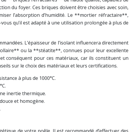
on du foyer. Ces briques doivent être choisies avec soin,
iser l’absorption d’humidité. Le **mortier réfractaire**,
vous qu’il est adapté à une utilisation prolongée à plus de
mmandées. L’épaisseur de l’isolant influencera directement
e ollaire** ou la **stéatite**, connues pour leur excellente
get conséquent pour ces matériaux, car ils constituent un
ls sur le choix des matériaux et leurs certifications.
sistance à plus de 1000°C.
°C.
e inertie thermique.
e douce et homogène.
.
étique de votre poêle. Il est recommandé d’effectuer des