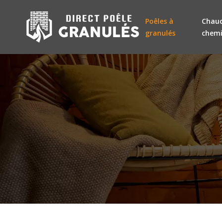
Poêles à
Chaud
granulés
chem