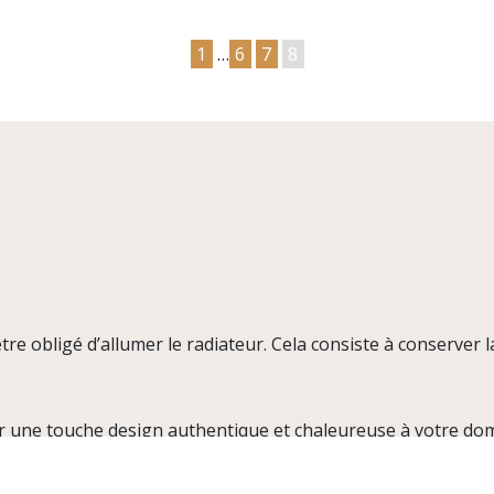
1
…
6
7
8
tre obligé d’allumer le radiateur. Cela consiste à conserver l
r une touche design authentique et chaleureuse à votre domi